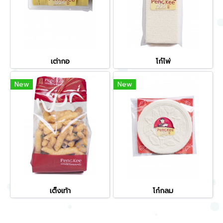
เต่ากอ
โก๋ไพ่
New
New
เต็งเท้า
โก๋กลม