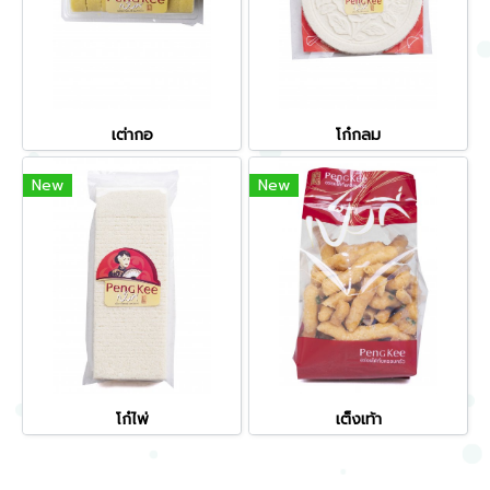
เต่ากอ
โก๋กลม
New
New
โก๋ไพ่
เต็งเท้า